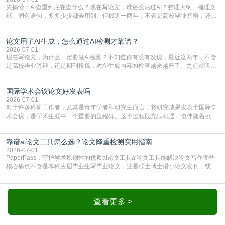
先搞懂：AI查重到底在查什么？现在写论文，谁还没沾过AI？整理大纲、梳理文
献、润色语句，多多少少都会用到。但最近一两年，不管是高校毕业答辩，还是
期刊投稿，对AI生成内容的管控越来越严，只查普通文字重复率已经不够了，必
须加做AI查重。很多人分不清，AI查重和普通查重到底有啥区别？这里说透：普
论文用了AI生成，怎么通过AI检测才靠谱？
通查重查的是你的文字和已公开文献的重复比例，防的是抄袭；AI查重查的是你
的内容里，有多少是AI生成的，防的是过
2026-07-01
现在写论文，为什么一定要做AI检测？不知道你有没有发现，最近这两年，不管
是高校毕业答辩，还是期刊投稿，对AI生成内容的检查越来越严了。之前就听身
边朋友说，初稿用AI整理了文献综述，没做AI检测就交了学校预审，直接被打回
要求修改，还差点被判定学术不规范，真的太冤了。现在国内多数高校和核心期
国际学术会议论文好发表吗
刊，都已经明确出台了相关规定：如果使用AI生成内容辅助写作，必须明确标
注，未标注的AI生成内容会被认定为不符合学
2026-07-01
对于许多科研工作者，尤其是青年学者和研究生而言，将研究成果发表于国际学
术会议，是学术生涯中一个重要的里程碑。这个过程既充满机遇，也伴随着挑
战。面对不同的会议等级、严格的评审标准和激烈的竞争，不少人心中都会产生
疑问：国际学术会议论文到底好不好发表？其价值和难度究竟如何衡量。本篇
靠谱ai论文工具怎么选？论文降重检测实用指南
AEIC学术交流中心小编就为大家介绍“国际学术会议论文好发表吗”。一、会议论
文发表的相对优势与期刊论文相比，国际会议论文的发
2026-07-01
PaperPass：守护学术原创性的优质ai论文工具ai论文工具能解决论文写作哪些
核心痛点不管是本科应届毕业生写毕业论文，还是硕士博士攒小论文发刊，或是
科研人员整理课题成果，都绕不开重复率核查、内容优化这两大难关。以前全靠
自己逐句读逐句改，熬好几个大夜不说，还经常改不到点上，交上去才发现重复
率超标，再返工太折腾。现在有了成熟的ai论文工具，这些痛点基本都能高效解
决。靠谱的ai论文工具，不止能帮你梳
查看更多 >