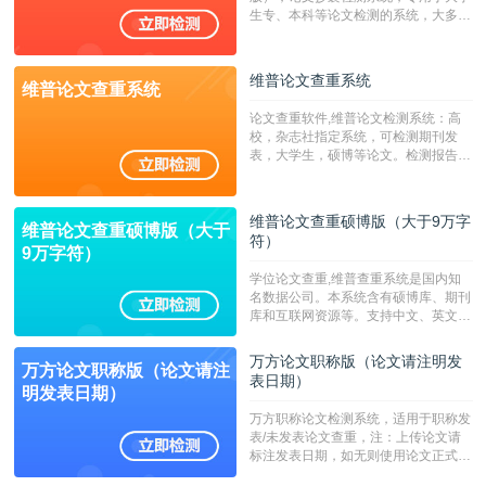
生专、本科等论文检测的系统，大多数
专、本科院校使用此检测系统。（限制
字符数6万）
维普论文查重系统
维普论文查重系统
论文查重软件,维普论文检测系统：高
校，杂志社指定系统，可检测期刊发
表，大学生，硕博等论文。检测报告支
持PDF、网页格式，性价比高！--不支
持指定院校！！！
维普论文查重硕博版（大于9万字
维普论文查重硕博版（大于
符）
9万字符）
学位论文查重,维普查重系统是国内知
名数据公司。本系统含有硕博库、期刊
库和互联网资源等。支持中文、英文、
繁体、小语种论文检测，。--不支持指
定院校！！！
万方论文职称版（论文请注明发
万方论文职称版（论文请注
表日期）
明发表日期）
万方职称论文检测系统，适用于职称发
表/未发表论文查重，注：上传论文请
标注发表日期，如无则使用论文正式发
表时间；如未公开发表的，则用论文完