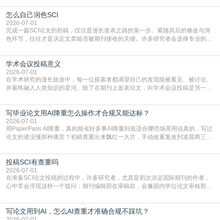
战与困惑。从选题立意到投稿回应，每一步都需要精心的策略与扎实的工作。本
怎么自己润色SCI
篇AEIC学术交流中心小编就为大家介绍“发SCI文章”。一、精准定位是成功的第
一步发表SCI文章，首要解决的问题是“投
2026-07-01
完成一篇SCI论文的初稿，仅仅是漫长发表之路的第一步。紧随其后的修改与润
色环节，往往才是决定文章能否被期刊接收的关键。许多研究者会选择专业的语
言润色服务，但这并非唯一途径。掌握自我润色的方法与技巧，不仅能提升论文
质量，更能在此过程中深化对学术写作的理解。如何系统、高效地打磨自己的论
学术会议投稿意义
文，使其在语言和学术表达上更符合国际期刊的要求，是每位研究者值得投入学
习的技能。本篇AEIC学术交流中心小编就为大家介
2026-07-01
在学术研究的漫长旅途中，每一位探索者都渴望自己的发现能被看见、被讨论、
并最终融入人类知识的星河。除了在期刊上发表论文，向学术会议投稿是另一个
至关重要且富有活力的环节。它不仅仅是一个提交文稿的动作，更是一扇通往更
广阔学术天地的大门，连接着个体研究与社会网络。本篇AEIC学术交流中心小编
写毕业论文用AI降重怎么操作才合规又能达标？
就为大家介绍“学术会议投稿意义”。一、加速研究成果的传播与反馈学术会议通
常具有周期短、时效性强的特点。相比期刊漫长的
2026-07-01
用PaperPass AI降重，真的能省好多事AI降重到底适合哪些场景用说真的，写过
论文的谁没懂那种痛苦？初稿查重出来飘红一大片，手动改重复改到凌晨两三
点，删了改改了删，重复率还是纹丝不动，截止日期一天天近，整个人都要焦虑
到秃头。这时候靠谱的AI降重真的就是救命稻草，选对工具，半天就能搞定你两
投稿SCI有查重吗
三天都做不完的事。不是所有人都需要用AI降重，但如果你符合下面这些场景，
真的可以试试：初稿写完重复率远超要
2026-07-01
在准备SCI论文投稿的过程中，许多研究者，尤其是初次涉足国际期刊的作者，
心中常会浮现这样一个疑问：期刊编辑部在审稿前，会像国内学位论文审核那
样，先对稿件进行重复率检查吗？这个疑虑关乎学术诚信的底线，也直接影响到
论文的初审通过率。实际上，SCI期刊对重复内容的审查是严谨投稿流程中不可
写论文用到AI，怎么AI查重才准确合规不踩坑？
或缺的一环。本篇AEIC学术交流中心小编就为大家介绍“投稿SCI有查重吗”。
一、查重是标准流程答案是明确的：绝大多数S
2026-07-01