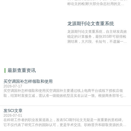
称论文的检测!大部分杂志社用的文献
抄袭检测系统。可检测抄袭与剽窃、伪
造、篡改、不当署名、一稿多投等学术
不端文献，学术不端论文查重可供期刊
龙源期刊论文查重系统
龙源期刊论文查重系统
编辑部检测来稿和已发表的文献,检测
结果和杂志社一致,已发表过的文章检
龙源期刊论文查重系统，自主研发高效
测时注意填写第一作者,才能排除已发
稳定的计算服务，最快35S即可获得检
表文献复制比。（限制字符数1万）
测结果，大片段、长短句，不遗漏一处
相似，区分论文中的正确引用参考文
献。
最新查重资讯
买空调国补怎样领取和使用
2026-07-17
买空调国补怎样领取和使用买空调国补主要通过线上电商平台或线下授权店领
取，结算时直接立减‌，需认准一级能效机型且实名认证一致。根据商务部等七部
门部署的2026年消费品以旧换新政策，全国统一补贴标准，具体操作如下。‌‌‌哪里
能领到补贴首选‌京东APP‌搜索专属口令(如【家电补贴1637】、【国补立省
发SCI文章
4949】等，口令会随活动更新，以页面显示为准)进入补贴专场。淘宝/天猫也可
复制粘贴【8$FKFGgJq
2026-07-01
在科研工作者的职业发展道路上，发表SCI期刊论文无疑是一座重要的里程碑。
它不仅代表了研究工作的国际认可，更是学术交流、职称晋升和获取资源的关键
凭证。然而，对于许多初学者甚至是有经验的研究者来说，这个过程依然充满挑