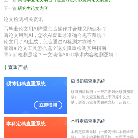
下一篇:
研究生论文内容
论文检测相关资讯
写毕业论文用AI降重怎么操作才合规又能达标？
写论文用到AI，怎么AI查重才准确合规不踩坑？
论文用了AI生成，怎么通过AI检测才靠谱？
靠谱ai论文工具怎么选？论文降重检测实用指南
降aigc检测是啥？一文读懂AIGC学术内容检测逻辑！
查重产品
硕博初稿查重系统
硕博初稿查重系统
硕博初稿检测（一般习惯叫做硕博预审
版），论文查重检测上千万篇中文文
献，超百万篇各类独家文献，超百万港
澳台地区学术文献过千万篇英文文献资
源，数亿个中英文互联网资源是全国高
校用来检测硕博论文的系统，检测范围
本科定稿查重系统
本科定稿查重系统
广，数据来源真实，检测算法合理!本
系统含有（学术库与源码库）。（限制
本科定稿查重版（一般习惯叫本科终评
字符数30万）
版），论文抄袭检测系统，专用于大学