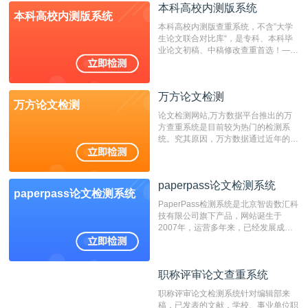
成时间作为发表日期。
本科高校内测版系统
本科高校内测版系统
本科高校内测版查重系统，不含”大学
生论文联合对比库“，是专科、本科毕
业论文初稿、中稿修改查重首选！——
不支持验证！！！
万方论文检测
万方论文检测
论文检测网站,万方数据平台推出的万
方查重系统是目前较为热门的检测系
统。究其原因，万方数据通过近年的发
展，在高校中也确立了自己的相应地
位，特别是部分高校直接将其视为毕业
检测系统，其真实性和权威性无可厚
paperpass论文检测系统
非。其次，相对于知网而言，万方检测
paperpass论文检测系统
费用少，上手容易，是学生初次论文查
PaperPass检测系统是北京智齿数汇科
重的推荐系统。
技有限公司旗下产品，网站诞生于
2007年，运营多年来，已经发展成为
国内可信赖的中文原创性检查和预防剽
窃的在线网站。 系统采用自主研发的
动态指纹越级扫描检测技术，该项技术
职称评审论文查重系统
职称评审论文查重系统
检测速度快、精度高，市场反映良好。
职称评审论文检测系统针对编辑部来
稿，已发表的文献，学校、事业单位职