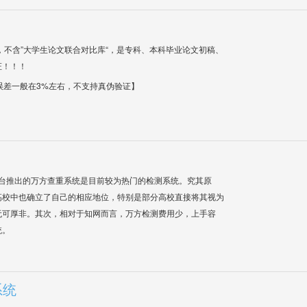
，不含”大学生论文联合对比库“，是专科、本科毕业论文初稿、
证！！！
【误差一般在3%左右，不支持真伪验证】
平台推出的万方查重系统是目前较为热门的检测系统。究其原
高校中也确立了自己的相应地位，特别是部分高校直接将其视为
无可厚非。其次，相对于知网而言，万方检测费用少，上手容
统。
系统