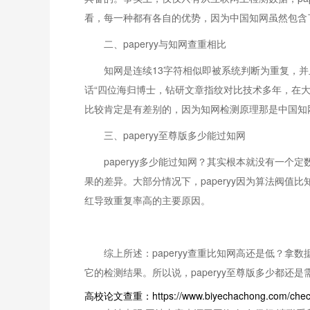
看，每一种都有各自的优势，因为中国知网虽然包含了互
二、paperyy与知网查重相比
知网是连续13字符相似即被系统判断为重复，并
话“四位海归博士，钻研文章指纹对比技术多年，在
比较肯定是有差别的，因为知网检测原理那是中国知
三、paperyy至尊版多少能过知网
paperyy多少能过知网？其实根本就没有一
果的差异。大部分情况下，paperyy因为算法阀值
红导致重复率高的主要原因。
综上所述：paperyy查重比知网高还是低？拿
它的检测结果。所以说，paperyy至尊版多少都还是
高校论文查重：https://www.biyechachong.com/chec