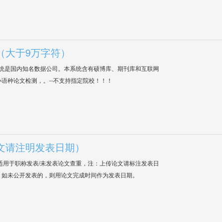
（大于9万字符）
系统是国内知名数据公司。本系统含有硕博库、期刊库和互联网
语种论文检测，。--不支持指定院校！！！
文请注明发表日期）
适用于职称发表/未发表论文查重，注：上传论文请标注发表日
；如未公开发表的，则用论文完成时间作为发表日期。