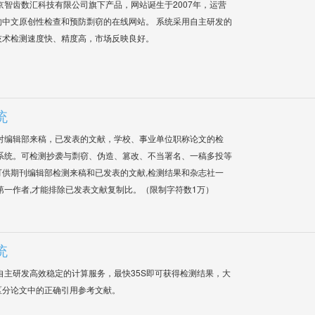
是北京智齿数汇科技有限公司旗下产品，网站诞生于2007年，运营
中文原创性检查和预防剽窃的在线网站。 系统采用自主研发的
技术检测速度快、精度高，市场反映良好。
统
对编辑部来稿，已发表的文献，学校、事业单位职称论文的检
系统。可检测抄袭与剽窃、伪造、篡改、不当署名、一稿多投等
供期刊编辑部检测来稿和已发表的文献,检测结果和杂志社一
第一作者,才能排除已发表文献复制比。（限制字符数1万）
统
自主研发高效稳定的计算服务，最快35S即可获得检测结果，大
区分论文中的正确引用参考文献。