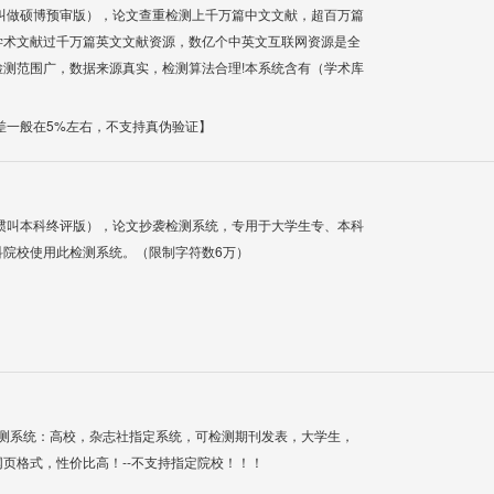
叫做硕博预审版），论文查重检测上千万篇中文文献，超百万篇
学术文献过千万篇英文文献资源，数亿个中英文互联网资源是全
测范围广，数据来源真实，检测算法合理!本系统含有（学术库
差一般在5%左右，不支持真伪验证】
惯叫本科终评版），论文抄袭检测系统，专用于大学生专、本科
科院校使用此检测系统。（限制字符数6万）
检测系统：高校，杂志社指定系统，可检测期刊发表，大学生，
网页格式，性价比高！--不支持指定院校！！！