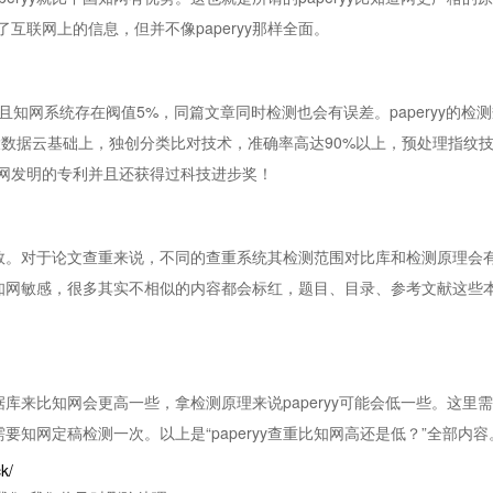
联网上的信息，但并不像paperyy那样全面。
且知网系统存在阀值5%，同篇文章同时检测也会有误差。paperyy的
大数据云基础上，独创分类比对技术，准确率高达90%以上，预处理指纹
网发明的专利并且还获得过科技进步奖！
个定数。对于论文查重来说，不同的查重系统其检测范围对比库和检测原理
比知网敏感，很多其实不相似的内容都会标红，题目、目录、参考文献这些本身
数据库来比知网会更高一些，拿检测原理来说paperyy可能会低一些。
需要知网定稿检测一次。以上是“paperyy查重比知网高还是低？”全部内容
k/